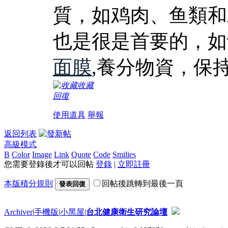
質，如鸡肉、鱼類和
也是很是首要的，如
面膜
,養分物資，保
收藏
回復
使用道具
舉報
返回列表
高級模式
B
Color
Image
Link
Quote
Code
Smilies
您需要登錄後才可以回帖
登錄
|
立即註冊
本版積分規則
回帖後跳轉到最後一頁
發表回復
Archiver
|
手機版
|
小黑屋
|
台北健康衛生研究論壇