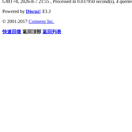
GMT+8, 2026-8-7 21:55
, Processed in 0.037950 second(s), 4 queries
Powered by
Discuz!
X3.3
© 2001-2017
Comsenz Inc.
快速回復
返回頂部
返回列表