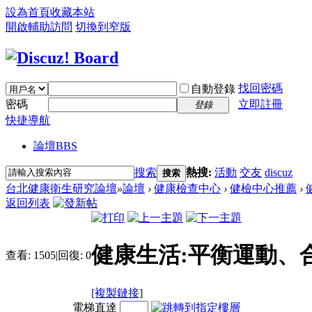
設為首頁
收藏本站
開啟輔助訪問
切換到窄版
找回密碼
自動登錄
密碼
立即註冊
登錄
快捷導航
論壇
BBS
搜索
熱搜:
活動
交友
discuz
搜索
台北健康衛生研究論壇
»
論壇
›
健康檢查中心
›
健檢中心推薦
›
返回列表
健康生活:平衡運動、
查看:
1505
|
回復:
0
[複製鏈接]
電梯直達