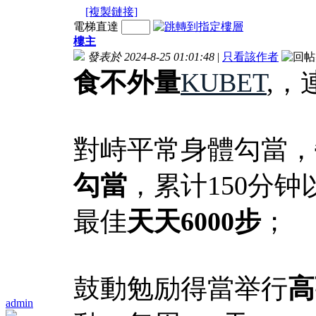
[複製鏈接]
電梯直達
樓主
發表於 2024-8-25 01:01:48
|
只看該作者
食不外量
KUBET
,，
對峙平常身體勾當，
勾當
，累计150分钟
最佳
天天6000步
；
鼓動勉励得當举行
高
admin