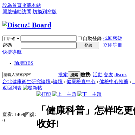
設為首頁
收藏本站
開啟輔助訪問
切換到窄版
找回密碼
自動登錄
密碼
立即註冊
登錄
快捷導航
論壇
BBS
搜索
熱搜:
活動
交友
discuz
搜索
台北健康衛生研究論壇
»
論壇
›
健康檢查中心
›
健檢中心推薦
›
返回列表
「健康科普」怎样吃更
查看:
1469
|
回復:
0
收好!