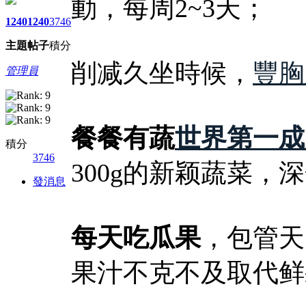
動，每周2~3天；
1240
1240
3746
主題
帖子
積分
削减久坐時候，
豐胸
管理員
餐餐有蔬
世界第一成
積分
3746
300g的新颖蔬菜，深
發消息
每天吃瓜果
，包管天
果汁不克不及取代鲜