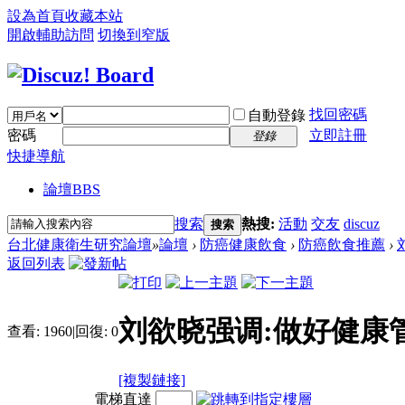
設為首頁
收藏本站
開啟輔助訪問
切換到窄版
找回密碼
自動登錄
密碼
立即註冊
登錄
快捷導航
論壇
BBS
搜索
熱搜:
活動
交友
discuz
搜索
台北健康衛生研究論壇
»
論壇
›
防癌健康飲食
›
防癌飲食推薦
›
返回列表
刘欲晓强调:做好健康
查看:
1960
|
回復:
0
[複製鏈接]
電梯直達