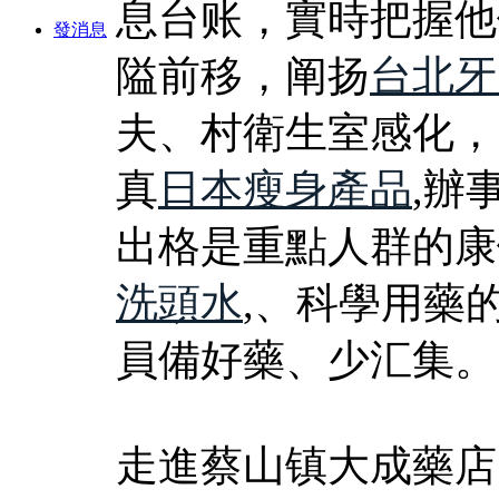
息台账，實時把握他
發消息
隘前移，阐扬
台北牙
夫、村衛生室感化，
真
日本瘦身產品
,辦
出格是重點人群的康
洗頭水
,、科學用藥
員備好藥、少汇集。
走進蔡山镇大成藥店