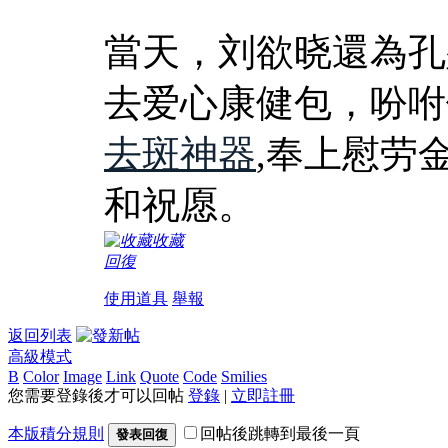
當天，刘欲晓還為孔
去爱心康健包，吩咐
去斑神器
,奉上慰劳
和祝愿。
收藏
回復
使用道具
舉報
返回列表
高級模式
B
Color
Image
Link
Quote
Code
Smilies
您需要登錄後才可以回帖
登錄
|
立即註冊
本版積分規則
回帖後跳轉到最後一頁
發表回復