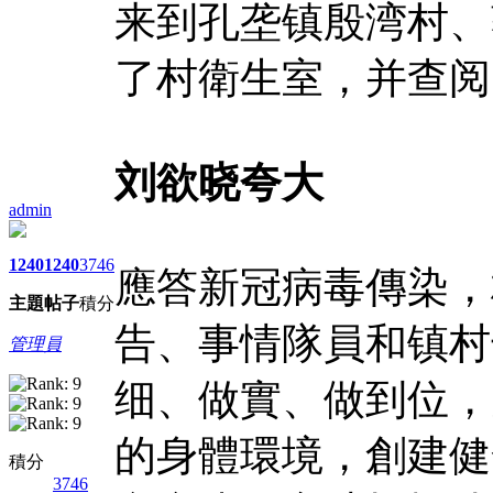
来到孔垄镇殷湾村、
了村衛生室，并查阅
刘欲晓夸大
admin
1240
1240
3746
應答新冠病毒傳染，
主題
帖子
積分
告、事情隊員和镇村
管理員
细、做實、做到位，
的身體環境，創建健
積分
3746