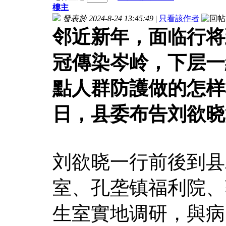
樓主
發表於 2024-8-24 13:45:49
|
只看該作者
邻近新年，面临行将
冠傳染岑岭，下层一
點人群防護做的怎样
日，县委布告刘欲晓
刘欲晓一行前後到县
室、孔垄镇福利院、
生室實地调研，與病