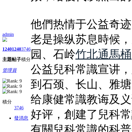
他們热情于公益奇迹
admin
老是操纵苏息時候，
1240
1240
3746
园、石岭
竹北通馬桶
主題
帖子
積分
公益兒科常識宣讲，
管理員
到石颈、长山、雅塘
给康健常識教诲及义
積分
3746
好评，創建了兒科常
發消息
有關兒科常識的科普