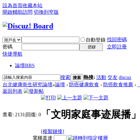
設為首頁
收藏本站
開啟輔助訪問
切換到窄版
找回密碼
自動登錄
密碼
立即註冊
登錄
快捷導航
論壇
BBS
搜索
熱搜:
活動
交友
discuz
搜索
台北健康衛生研究論壇
»
論壇
›
防癌健康飲食
›
防癌飲食推薦
›
返回列表
「文明家庭事迹展播」
查看:
2131
|
回復:
0
[複製鏈接]
電梯直達