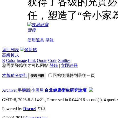
获得了各级的充實必
任，塑造了“舍小家
收藏
回復
使用道具
舉報
返回列表
高級模式
B
Color
Image
Link
Quote
Code
Smilies
您需要登錄後才可以回帖
登錄
|
立即註冊
本版積分規則
回帖後跳轉到最後一頁
發表回復
Archiver
|
手機版
|
小黑屋
|
台北健康衛生研究論壇
GMT+8, 2026-8-8 14:21
, Processed in 0.044016 second(s), 4 queries
Powered by
Discuz!
X3.3
© 2001-2017
Comsenz Inc.