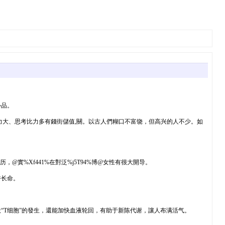
补品。
力大、思考比力多有錢街儲值,關。以古人們糊口不富饶，但高兴的人不少。如
%Xf441%在對泛%j5T94%博@女性有很大開导。
许长命。
“T细胞”的發生，還能加快血液轮回，有助于新陈代谢，讓人布满活气。