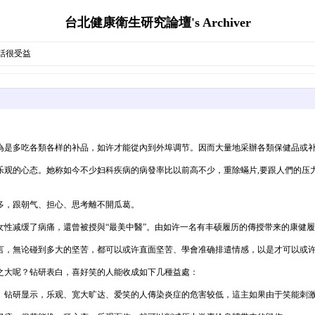
台北健康衛生研究論壇's Archiver
話很受益
為是多吃各類各样的补品，如许才能從內到外埠调节。因而大量地采辦各類保健品或
观的心态。她称如今不少妇科疾病的病發率比以前高不少，重除蟎片,要跟人們的压
多，跟朝气、担心、思考離不開瓜葛。
缓了病痛，還曾被授與“最美中醫”。由如许一名有丰硕履历的傳授带来的康健履历，@實
言，無论碰到多大的坚苦，都可以或许直面坚苦、學會准确排遣情感，以是才可以或
之大呢？钻研表白，喜好笑的人能收成如下几種益處：
钻研显示，乐观、宽大旷达、爱笑的人傳染炎症的危害较低，這主如果由于笑能刺激