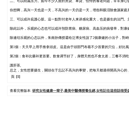
二、可以削减压力。如今不少人面對房貸、車貸、怙恃的養老問題，常常身心
你想啊，高兴一天也是一天，不高兴的一天仍是一天，埋怨和眼泪除會讓家庭
三、可以或许庇護心脏。這一點對付老年人来讲感化重大，也是摄生的法門。
除此以外，乐观的心态也可以或许預防胃病、糖尿病、高血压的病發率，對康
除連结乐观的心态以外，朱南孙傳授還给泛博女性說了2個康健的小法子，對
第1個：天天早上用手推拿頭皮。這是由于頭部門布着不少首要的穴位，好比
第2個：食补比藥补更首要。飲食调节好了，身體天然也不會太差，三餐不消
護肝茶,
总之，女性想要摄生，關頭在于忘記不高兴的事變，把每天都過得開高兴心的
頁:
[1]
查看完整版本:
研究女性健康一辈子,最美中醫傳授養生經,女性記住這些話很受