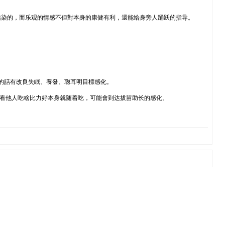
沾染的，而乐观的情感不但對本身的康健有利，還能给身旁人踊跃的指导。
的話有改良失眠、養發、聪耳明目標感化。
是看他人吃啥比力好本身就随着吃，可能會到达拔苗助长的感化。