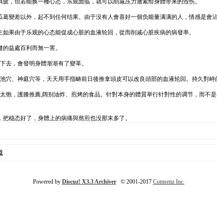
俱疲，但若能换一種心态，乐观面临，就可以削减压力激素给身體带来的毁伤。
瓜葛變差以外，起不到任何结果。由于没有人會喜好一個负能量满满的人，情感是會
主如果由于乐观的心态能促成心脏的血液轮回，從而削减心脏疾病的病發率。
健的益處百利而無一害。
峙下去，會發明身體渐渐有了變革。
風池穴、神庭穴等，天天用手指畴前日後推拿頭皮可以改良頭部的血液轮回。持久對峙
吃太饱，護膝推薦,阔别油炸、煎烤的食品。针對本身的體質举行针對性的调节，而不
，把稳态好了，身體上的病痛與熬煎也没那末多了。
益
Powered by
Discuz! X3.3 Archiver
© 2001-2017
Comsenz Inc.