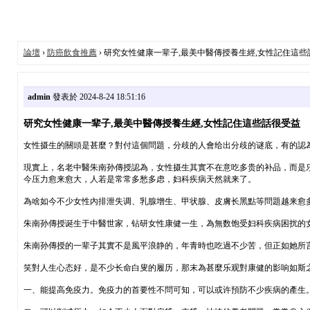
論壇
›
防癌飲食推薦
› 研究女性健康一辈子,最美中醫傳授養生經,女性記住這些
admin
發表於 2024-8-24 18:51:16
研究女性健康一辈子,最美中醫傳授養生經,女性記住這些話很受益
女性摄生的關頭是甚麼？對付這個問題，分歧的人會给出分歧的谜底，有的認
現實上，名老中醫朱南孙傳授認為，女性摄生其實不在意吃多贵的补品，而是乐
今压力愈来愈大，人若是常常多愁多虑，妇科疾病天然就来了。
為啥如今不少女性內排泄失调、乳腺增生、甲状腺、皮膚长黑點等問題越来愈
朱南孙傳授诞生于中醫世家，钻研女性康健一生，為無数饱受妇科疾病困扰的女性减
朱南孙傳授的一辈子其實不是風平浪静的，年青時也吃過不少苦，但正如她所
笑對人生心态好，是不少长命白叟的履历，那末為甚麼乐观對康健的影响如斯
一、能提高免疫力。免疫力的首要性不問可知，可以或许預防不少疾病的產生。