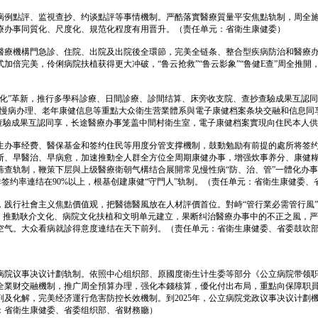
病例點評、监視查抄、约谈點評等事情機制。严酷落實醫療質量平安焦點轨制，周全
診療办事同質化、尺度化、規范化程度有用晋升。（责任单元：省衛生康健委）
醫療機構門急診、住院、出院及出院後全環節，完美全链条、整合型疾病防治和醫療
式加倍完美，伶俐病院扶植获得更大冲破，“鲁云抢救”“鲁云影象”“鲁健E查”周全推
老化”革新，推行多學科診療、日間診療、診間结算、床旁收支院、查抄查驗成果互認
、慢病办理、老年康健信息等重點大众衛生营業體系與電子康健档案条块交融和信息同享
抄查驗成果互認同享，长途醫療办事笼盖中間村衛生室，電子康健档案實現向住民本人
生办事经费、醫保基金和签约住民等用度分管支撑機制，鼓動勉励有前提的處所将签
断、早醫治、早病愈，加速推動全人群全方位全周期康健办事，增强炊事养分、康健
筛查轨制，鞭策下层與上级醫療衛朝气構结合展開常见慢性病“防、治、管”一體化办
人群签约率連结在90%以上，根基创建康健“守門人”轨制。（责任单元：省衛生康健委
，践行社會主义焦點價值观，把醫德醫風放在人材評價首位。對峙“管行業必需管行風
容，推動耿介文化、病院文化扶植和文明单元建立，果断纠治醫療办事中的不正之風，
空气。大众看病就診得意度連结在天下前列。（责任单元：省衛生康健委、省委鼓吹
病院议事决议计劃轨制。依照中心组织部、原國度衛生计生委等部分《公立病院带领
全業财交融機制，推广周全預算办理，强化本錢核算，優化付出布局，重點向保障职
及化解，完美经济運行危害防控长效機制。到2025年，公立病院党政议事决议计劃
：省衛生康健委、省委组织部、省财務廳）