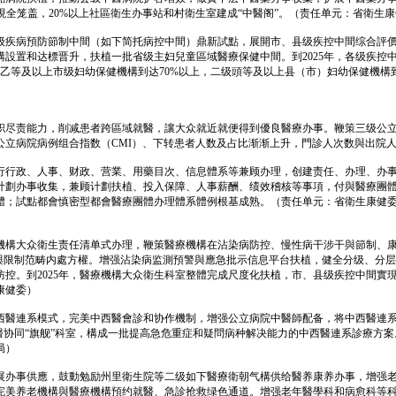
現全笼盖，20%以上社區衛生办事站和村衛生室建成“中醫阁”。（责任单元：省衛生
级疾病預防節制中間（如下简托病控中間）鼎新試點，展開市、县级疾控中間综合評
設置和达標晋升，扶植一批省级主妇兒童區域醫療保健中間。到2025年，各级疾控
乙等及以上市级妇幼保健機構到达70%以上，二级頭等及以上县（市）妇幼保健機構
职尽责能力，削减患者跨區域就醫，讓大众就近就便得到優良醫療办事。鞭策三级公
级公立病院病例组合指数（CMI）、下转患者人数及占比渐渐上升，門診人次数與出院
行行政、人事、财政、营業、用藥目次、信息體系等兼顾办理，创建责任、办理、办
劃办事收集，兼顾计劃扶植、投入保障、人事薪酬、绩效稽核等事項，付與醫療團體運营
體；試點都會慎密型都會醫療團體办理體系體例根基成熟。（责任单元：省衛生康健
機構大众衛生责任清单式办理，鞭策醫療機構在沾染病防控、慢性病干涉干與節制、
醫師付與限制范畴内處方權。增强沾染病监測預警與應急批示信息平台扶植，健全分级、
控。到2025年，醫療機構大众衛生科室整體完成尺度化扶植，市、县级疾控中間實
康健委）
西醫連系模式，完美中西醫會診和协作機制，增强公立病院中醫師配备，将中西醫連
醫协同“旗舰”科室，構成一批提高急危重症和疑問病种解决能力的中西醫連系診療方案
局）
展办事供應，鼓動勉励州里衛生院等二级如下醫療衛朝气構供给醫养康养办事，增强
完美养老機構與醫療機構預约就醫、急診抢救绿色通道。增强老年醫學科和病愈科等