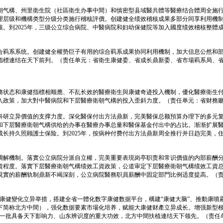
朝气構、州里衛生院（社區衛生办事中間）和慎密型县域醫共體等醫療结合體周全施
理层级和機構类型分级分类施行稽核評價。创建健全绩效稽核成果多部分同享利用機
。到2025年，三级公立综合病院、中醫病院和妇幼保健院等加入國度绩效稽核整體
羁系系统。创建健全權势巨子有用的综合羁系成果协同利用機制，加大信息公然和部分
指標連结在天下前列。（责任单元：省衛生康健委、省成长鼎新委、省市場羁系局、
務状态和康健指標相顺應、不乱长效的醫療衛生與康健奇迹投入機制，優化醫療衛生
入政策，加大對中醫病院和下层醫療衛朝气構的投入歪斜力度。（责任单元：省财務
立异價值的支撑力度。深化醫保付出方法鼎新，完美醫保总额預算办理下的多元复合式醫
和下层醫療衛朝气構供给的办事在醫療办事总量和醫保基金付出中的占比。渐渐扩展
长持久照顾護士保险。到2025年，按病种付费付出方法鼎新周全推行并日趋完美，
调解機制。落實公立病院分派自立權，完美重要表現岗亭职责和常识價值的内部薪酬
資程度。落實下层醫療衛朝气構绩效工資政策，公道审定下层醫療衛朝气構绩效工資
業現實的薪酬轨制鼎新不竭深刻，公立病院醫務职員薪酬中固定部門比例适度提高。（
康健變化立异举措，搭建全省一體化数字康健数据平台，構建“康健大脑”、推動康噴霧
下简称北方中間），强化数据要素市場化培养，赋能大康健财產立异成长。增强新型
，發生一批具备天下影响力、山东辨识度的重大功效，北方中間扶植連结天下领先。（责