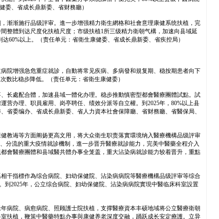
康健委、省成长鼎新委、省财務廳）
價，渐渐施行品级評审。進一步增强精力衛生網格和社會意理康健系统扶植，完
中間整體到达尺度化扶植尺度；市级扶植1所三级精力衛朝气構，加速向县域延
到达60%以上。（责任单元：省衛生康健委、省成长鼎新委、省疾控局）
立病院增强急危重症就診，自動将常见疾病、多病發和規复期、稳按期患者向下
人次数比稳步降低。（责任单元：省衛生康健委）
事、长處配合體，加速县域一體化办理。稳步推動慎密型都會醫療團體試點。試
办理、职員雇用、岗亭聘任、绩效分派等自立權。到2025年，80%以上县
委、省委编办、省成长鼎新委、省人力資本社會保障廳、省财務廳、省醫保局、
康健教诲等方面阐扬更高文用，将大众衛生职责落實環境纳入醫療機構品级評审
分层、分流的重大疫情就診機制，進一步晋升醫療就診能力，完美中醫藥全程介入
現都會醫療團體和县域醫共體办事全笼盖，重大沾染病就診能力较着晋升，重點
系相干指標作為综合病院、妇幼保健院、沾染病病院等醫療機構品级評审等综合
。到2025年，公立综合病院、妇幼保健院、沾染病病院實現中醫临床科室設置
老年病院、病愈病院、照顾護士院扶植，支撑醫療資本丰硕地域将公立醫療衛朝
科室扶植，鞭策中醫藥特點办事與康健养老深度交融，踊跃成长安定療護。立异