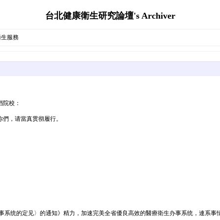
台北健康衛生研究論壇's Archiver
衛生服務
档院校：
你們，请當真贯彻履行。
办事系统的定见〉的通知》精力，加速完美全省優良高效的醫療衛生办事系统，連系事