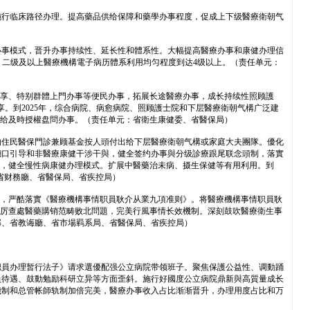
施行临床路径办理。提高藥品供给保障和藥學办事程度，促成上下级醫療衛朝气
办事模式，晋升办事持续性、延长性和體系性。大幅提高醫療办事和康健办理信
開，二级及以上醫療機構電子病历體系利用均匀程度到达4级以上。（责任单元：
同享、特别群體上門办事等便民办事，拓展长途醫療办事，成长持续性照顾護
。到2025年，综合病院、病愈病院、照顾護士院和下层醫療衛朝气構广泛建
供给及時授權盘問办事。（责任单元：省衛生康健委、省醫保局）
约住民醫保門診兼顾基金按人頭付出给下层醫療衛朝气構或家庭大夫團隊。優化
糊口引导和非醫療康健干涉干與，健全签约办事與分级診療跟尾联念頭制，落實
事，健全慢性病康健办理模式。扩展中醫藥治未病、摄生保健等有用利用。到
、省财務廳、省醫保局、省疾控局）
”，严酷落實《醫療機構事情职員耿介从業九項准则》。将醫療機構事情职員耿
严厉查處醫藥購销范畴败北問題，完美行風事情长效機制。深刻鼓吹醫療衛生事
部、省教诲廳、省市場羁系局、省醫保局、省疾控局）
职員办理暂行法子》请求選優配强公立病院带领班子。聚焦保護公益性、调動踊
員待遇、鼓動勉励科研立异等方面歪斜。施行好國度公立病院鼎新與高質量成长
機制和总管帐師轨制加倍完美，醫療办事收入占比渐渐晋升，办理用度占比和万