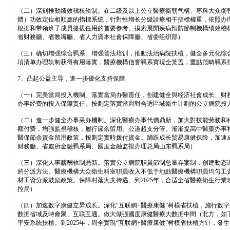
（二）深刻推動绩效稽核轨制。在二级及以上公立醫療衛朝气構、專科大众衛
體）功效定位相顺應的指標系统，针對性增长分级診療相干指標權重，依照办
根据和带领班子成員提拔任用的首要参考。摸索展開疾病預防節制機構绩效稽核
省财務廳、省教诲廳、省人力資本社會保障廳、省委组织部）
（三）确切增强综合羁系。增强普法培训，推動法治病院扶植，健全多元化综合
項清单办理轨制获得有用落實，醫療機構信誉羁系實現全笼盖，重點范畴羁系
7、凸起公益主导，進一步優化支持保障
（一）完美當局投入機制。落實當局办醫责任，创建健全與经济社會成长、财
办事经费的投入保障责任。按劃定落實當局對合适區域衛生计劃的公立病院投
（二）進一步健全办事采办機制。深化醫療办事代價鼎新，加大對技能劳務和科研
额付费，增强监視稽核，履行節余留用、公道超支分管。渐渐提高中醫藥办事
醫保節余資金留用政策，按劃定實時拨付資金。踊跃成长贸易康健保险，加速成
财務廳、省處所金融羁系局、國度金融监視办理总局山东羁系局）
（三）深化人事薪酬轨制鼎新。落實公立病院职員節制总量存案制，创建動态
的分派方法。醫療機構大众衛生科室职員收入不低于地點醫療機構职員均匀工
材工資分派鼓励政策。保障村落大夫待遇。到2025年，合适全省醫療衛生行
控局）
（四）加速数字康健立异成长。深化“互联網+醫療康健”树模省扶植，施行数字
数据省域及時會聚、互联互通。做大做强國度康健醫療大数据中間（北方，如
平安系统扶植。到2025年，周全實現“互联網+醫療康健”树模省扶植方针