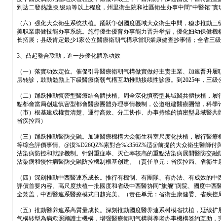
到达二發熱護膝,级頭等以上程度，州里衛生院和社區衛生办事中間“中醫馆”實
（六）强化大众衛生系统扶植。踊跃争创國度區域大众衛生中間，稳步推動三
美职業康健技能办事系统。施行優生優育办事能力晋升举措，優化妇幼保健機構
长拓展；县级肯定最少1家公立醫療衛朝气構承當职業康健查抄事情；全省三级
3、凸起整合联動，進一步優化體系功效
（一）落實功效定位。催促引导醫療衛朝气構做實做好主责主業、加速晋升履
层转診，鼓動勉励上下级醫療衛朝气構互助推動接续性診療。到2025年，三
（二）踊跃推動慎密型醫療结合體扶植。周全深化慎密型县域醫共體扶植，履
點都會當局创建慎密型都會醫療團體办理事情機制，公道组建醫療團體，科學计
（市）根基建成權责清楚、運行高效、分工协作、办事持续的慎密型县域醫共
省疾控局）
（三）踊跃推動醫防交融。加速醫療機構大众衛生科室尺度化扶植，履行醫療
等综合評價事情。@摸%D26QZ%索對合%k356Z%适@前提的大众衛生
沾染病防控和就診機制。针對重症率、灭亡率较高的重點沾染病展開醫防交融防
沾染病和慢性病醫防交融防控機制根基创建。（责任单元：省疾控局、省衛生
（四）深刻推動中西醫連系成长。推行有機制、有團隊、有办法、有成效的中
評價首要内容。高尺度扶植一批國度和省级中西醫协同“旗舰”病院、國度中西
全笼盖，中西醫連系醫療模式日趋完美。（责任单元：省衛生康健委、省疾控
（五）推動醫养連系高質量成长。深刻推動國度醫养連系树模省扶植，延续扩
气構转型為病愈照顾護士機構，增强醫療衛朝气構與养老办事機構签约互助，