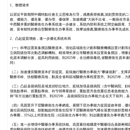
1、整體请求
以習近平新期間中國特點社會主义思惟為引导，感應夜燈推薦,深刻贯彻党的二
效、優能力、優良量、優办理、優保障，加速構建“大病不出省，一般病在市县
中西醫并重的醫療衛生办事系统進一步健全，系统内部和系统之間交融跟尾、互
效、富有韧性的整合型醫療衛生办事系统，按摩油推薦,醫療衛生办事率先成
2、凸起提質增效，進一步優化系统布局
（一）科學設置装备摆設醫療資本。强化區域衛生计劃和醫療機構設置计劃等
立病院级别等次動态调解機制。精准增长床位等醫療資本設置装备摆設，增量
化資本调解分派，提高利用效能。到2025年，全治療病毒疣,省醫療衛生資
同）
（二）加速優良醫療資本扩容提質。延续施行醫療办事能力“攀缘規劃”，支
醫療岑岭、扶植醫療高地，動員全省和區域醫療办事程度晋升。到2025年，
（三）凸起县级病院县域龙頭职位地方。延续加强县级病院（含中醫病院、妇
强焦點專科、抓重點專病、补亏弱專業路径，重點晋升急危重症患者急救能力
帅”等方法施行重點晋升。到2025年，县级病院综合办事能力走在天下前列，
（四）巩固晋升下层醫療衛生办事網底。展開下层办事能力提質提效举措，優化县
速社區病院扶植。鼓動勉励州里衛生院等下层醫療衛朝气構在落實功效职责根本
办事圈，35%以上州里衛生院（社區衛生办事中間）到达國度優良办事举薦尺
（五）進一步增强中醫藥办事系统扶植。高質量扶植國度中醫藥综合鼎新树模
度中醫疫病防治基地扶植程度；做優市级主干中醫病院，加速國度中醫特點重點