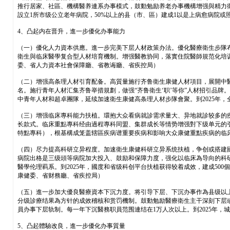
推行居家、社區、機構醫养連系办事模式，鼓動勉励养老办事機構增强與精力衛
設立1所市级公立老年病院，50%以上的县（市、區）建成1以是上病愈病院
4、凸起内在晋升，進一步優化办事能力
（一）優化人力資本供應。進一步完美下层人材政策办法。優化醫療衛生步隊
衛生與临床醫學复合型人材培育機制。增强醫教协同，落實住院醫師規范化培训“两個
委、省人力資本社會保障廳、省教诲廳、省疾控局）
（二）增强高条理人材引育配备。高質量施行齐鲁衛生康健人材項目，展開中醫
名。施行青年人材汇集齐鲁举措規劃，做强“齐鲁衛生‘职’等你”人材招引品
中青年人材和超卓團隊，延续加速衛生康健高条理人材步隊會聚。到2025年，
（三）增强临床專科能力扶植。環抱大众看病就診需求量大、异地就診较多的
长款式。临床重點專科经由過程專科同盟、集群成长等情势增强對下级单元的引导
特點專科），根基構成笼盖辖區疾病谱重要疾病和影响大众康健重點疾病的临
（四）尽力提高科研立异程度。加速衛生康健科研立异系统扶植，争创或搭建
病院出格是三级頭等病院加大投入、鼓励和保障力度，强化以临床為导向的科
醫學伦理羁系。到2025年，國度和省级科创平台扶植获得较着成效，建成5
康健委、省财務廳、省疾控局）
（五）進一步加大優良醫療資本下沉力度。将引导下层、下沉办事作為县级以上
分级診療结果為方针的成效稽核和赏罚機制。鼓動勉励醫療衛生主干深刻下层
員办事下层轨制。每一年下沉醫務职員范围連结在1万人次以上。到2025年，
5、凸起體驗改良，進一步優化办事質量