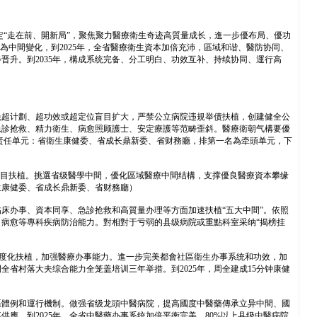
“走在前、開新局”，聚焦聚力醫療衛生奇迹高質量成长，進一步優布局、優功
中間變化，到2025年，全省醫療衛生資本加倍充沛，區域和谐、醫防协同、
升。到2035年，構成系统完备、分工明白、功效互补、持续协同、運行高
免超计劃、超功效或超定位盲目扩大，严禁公立病院违規举债扶植，创建健全公
急診抢救、精力衛生、病愈照顾護士、安定療護等范畴歪斜。醫療衛朝气構要優
（责任单元：省衛生康健委、省成长鼎新委、省财務廳，排第一名為牵頭单元，下
項目扶植。挑選省级醫學中間，優化區域醫療中間结構，支撑優良醫療資本攀缘
生康健委、省成长鼎新委、省财務廳）
床办事、資本同享、急診抢救和高質量办理等方面加速扶植“五大中間”。依照
病愈等專科疾病防治能力。對相對于亏弱的县级病院或重點科室采纳“揭榜挂
度尺度化扶植，加强醫療办事能力。進一步完美都會社區衛生办事系统和功效，加
省村落大夫综合能力全笼盖培训三年举措。到2025年，周全建成15分钟康健
系體例和運行機制。做强省级龙頭中醫病院，提高國度中醫藥傳承立异中間、國
。到2025年，全省中醫藥办事系统加倍平衡完美，80%以上县级中醫病院