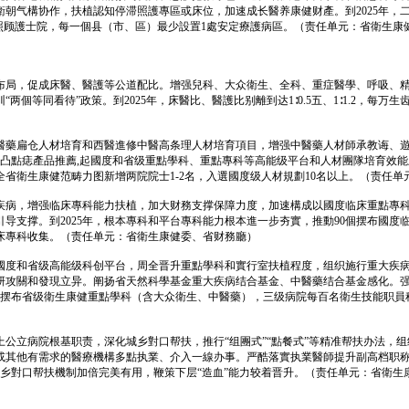
朝气構协作，扶植認知停滞照護專區或床位，加速成长醫养康健财產。到2025年，二
或照顾護士院，每一個县（市、區）最少設置1處安定療護病區。（责任单元：省衛生康
布局，促成床醫、醫護等公道配比。增强兒科、大众衛生、全科、重症醫學、呼吸、
等同看待”政策。到2025年，床醫比、醫護比别離到达1∶0.5五、1∶1.2，每万
藥扁仓人材培育和西醫進修中醫高条理人材培育項目，增强中醫藥人材師承教诲、遊學
牌。凸點痣產品推薦,起國度和省级重點學科、重點專科等高能级平台和人材團隊培育效
全省衛生康健范畴力图新增两院院士1-2名，入選國度级人材規劃10名以上。（责任
疾病，增强临床專科能力扶植，加大财務支撑保障力度，加速構成以國度临床重點專
支撑。到2025年，根本專科和平台專科能力根本進一步夯實，推動90個摆布國度
床專科收集。（责任单元：省衛生康健委、省财務廳）
國度和省级高能级科创平台，周全晋升重點學科和實行室扶植程度，组织施行重大疾
研攻關和發現立异。阐扬省天然科學基金重大疾病结合基金、中醫藥结合基金感化。
00個摆布省级衛生康健重點學科（含大众衛生、中醫藥），三级病院每百名衛生技能职
公立病院根基职责，深化城乡對口帮扶，推行“组團式”“點餐式”等精准帮扶办法，
或其他有需求的醫療機構多點执業、介入一線办事。严酷落實执業醫師提升副高档职
城乡對口帮扶機制加倍完美有用，鞭策下层“造血”能力较着晋升。（责任单元：省衛