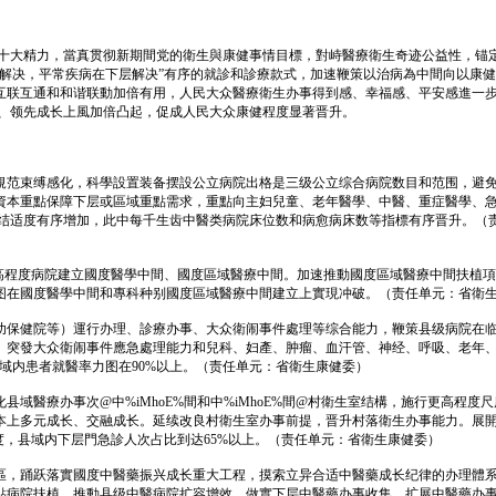
十大精力，當真贯彻新期間党的衛生與康健事情目標，對峙醫療衛生奇迹公益性，锚定
解决，平常疾病在下层解决”有序的就診和診療款式，加速鞭策以治病為中間向以康健為
联互通和和谐联動加倍有用，人民大众醫療衛生办事得到感、幸福感、平安感進一步晋
长、领先成长上風加倍凸起，促成人民大众康健程度显著晋升。
規范束缚感化，科學設置装备摆設公立病院出格是三级公立综合病院数目和范围，避
資本重點保障下层或區域重點需求，重點向主妇兒童、老年醫學、中醫、重症醫學、
本連结适度有序增加，此中每千生齿中醫类病院床位数和病愈病床数等指標有序晋升。
撑高程度病院建立國度醫學中間、國度區域醫療中間。加速推動國度區域醫療中間扶植
力图在國度醫學中間和專科种别國度區域醫療中間建立上實現冲破。（责任单元：省衛
幼保健院等）運行办理、診療办事、大众衛闹事件處理等综合能力，鞭策县级病院在临
、突發大众衛闹事件應急處理能力和兒科、妇產、肿瘤、血汗管、神经、呼吸、老年、
县域内患者就醫率力图在90%以上。（责任单元：省衛生康健委）
域醫療办事次@中%iMhoE%間和中%iMhoE%間@村衛生室结構，施行更高程
上多元成长、交融成长。延续改良村衛生室办事前提，晋升村落衛生办事能力。展開全
度，县域内下层門急診人次占比到达65%以上。（责任单元：省衛生康健委）
區，踊跃落實國度中醫藥振兴成长重大工程，摸索立异合适中醫藥成长纪律的办理體
病院扶植，推動县级中醫病院扩容增效，做實下层中醫藥办事收集，扩展中醫藥办事供應