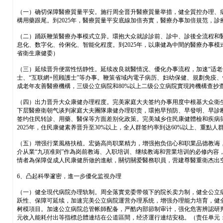
（一）确切保障醫療質量平安。施行周全晋升醫療質量举措，健全質控办理、
構用藥跟尾。到2025年，醫療質量平安底線加倍夯實，醫療办事加倍規范，
（二）踊跃鞭策醫療办事模式立异。環抱大众就診診前、診中、診後全流程和
息化、数字化、伶俐化、智能化程度。到2025年，以康健為中間的醫療办事模
省衛生康健委）
（三）延续晋升便當性恬静性。延续改良就醫情况、優化办事流程，加速“适
士、“互联網+照顾護士”等办事。鞭策省域内電子病历、妇幼保健、規劃免疫
成老年友善醫療機構，三级公立病院和80%以上二级公立病院實現跨機構查
（四）出力晋升大众康健办理程度。完美家庭大夫签约办事用度中根基大众衛
下层醫療衛朝气谈判家庭大夫團隊康健办理职责，環抱早預防、早發明、早診
签约住民转診、用藥、醫保等方面差别化政策。完美城乡住民康健體檢和疾病
2025年，住民康健素养晋升至30%以上，全人群签约率到达60%以上、重點
（五）增强行業風格扶植。宏扬高尚职業精力，增强抱负信心和职業品德教诲
介从業“九項准则”作為岗前教诲、入职培训、继续教诲和营業培训的必修内
情者為保障促成人民康健所做的進献，關切關爱醫務职員，营建尊醫重衛杰出
6、凸起科學邃密，進一步優化监視办理
（一）健全現代病院办理轨制。周全落實党委带领下的院长卖力制，健全公立
跃性、保障可延续，加速完美公立病院運营办理系统，增强办理能力培育，健
树模項目。加速公立病院总管帐師配备，严酷内部節制审计，强化危害辨認研判
元收入能耗付出等指標总體連结在公道區間，经济運行連结安稳。（责任单元