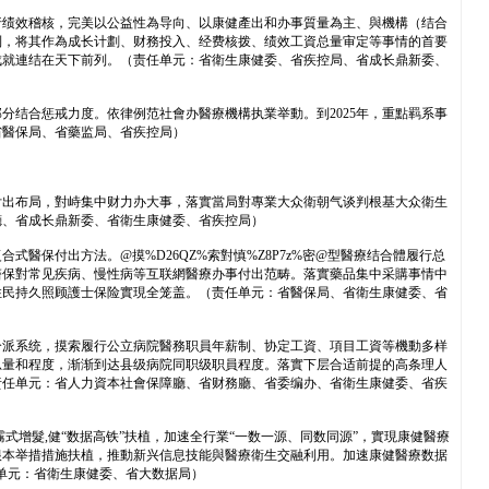
行绩效稽核，完美以公益性為导向、以康健產出和办事質量為主、與機構（结合
制，将其作為成长计劃、财務投入、经费核拨、绩效工資总量审定等事情的首要
成就連结在天下前列。（责任单元：省衛生康健委、省疾控局、省成长鼎新委、
结合惩戒力度。依律例范社會办醫療機構执業举動。到2025年，重點羁系事
省醫保局、省藥监局、省疾控局）
付出布局，對峙集中财力办大事，落實當局對專業大众衛朝气谈判根基大众衛生
廳、省成长鼎新委、省衛生康健委、省疾控局）
保付出方法。@摸%D26QZ%索對慎%Z8P7z%密@型醫療结合體履行总
醫保對常见疾病、慢性病等互联網醫療办事付出范畴。落實藥品集中采購事情中
住民持久照顾護士保险實現全笼盖。（责任单元：省醫保局、省衛生康健委、省
分派系统，摸索履行公立病院醫務职員年薪制、协定工資、項目工資等機動多样
总量和程度，渐渐到达县级病院同职级职員程度。落實下层合适前提的高条理人
责任单元：省人力資本社會保障廳、省财務廳、省委编办、省衛生康健委、省疾
式增髮,健“数据高铁”扶植，加速全行業“一数一源、同数同源”，實現康健醫療
根本举措措施扶植，推動新兴信息技能與醫療衛生交融利用。加速康健醫療数据
任单元：省衛生康健委、省大数据局）