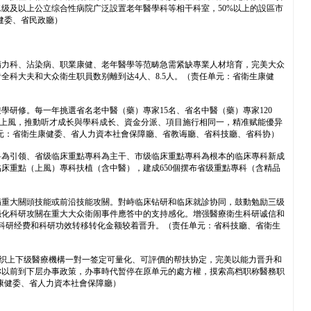
级及以上公立综合性病院广泛設置老年醫學科等相干科室，50%以上的設區市
健委、省民政廳）
精力科、沾染病、职業康健、老年醫學等范畴急需紧缺專業人材培育，完美大众
生齿全科大夫和大众衛生职員数别離到达4人、8.5人。（责任单元：省衛生康健
研修。每一年挑選省名老中醫（藥）專家15名、省名中醫（藥）專家120
能上風，推動听才成长與學科成长、資金分派、項目施行相同一，精准赋能優异
单元：省衛生康健委、省人力資本社會保障廳、省教诲廳、省科技廳、省科协）
科為引领、省级临床重點專科為主干、市级临床重點專科為根本的临床專科新成
临床重點（上風）專科扶植（含中醫），建成650個摆布省级重點專科（含精品
病重大關頭技能或前沿技能攻關。對峙临床钻研和临床就診协同，鼓動勉励三级
强化科研攻關在重大大众衛闹事件應答中的支持感化。增强醫療衛生科研诚信和
員科研经费和科研功效转移转化金额较着晋升。（责任单元：省科技廳、省衛生
组织上下级醫療機構一對一签定可量化、可評價的帮扶协定，完美以能力晋升和
称以前到下层办事政策，办事時代暂停在原单元的處方權，摸索高档职称醫務职
生康健委、省人力資本社會保障廳）